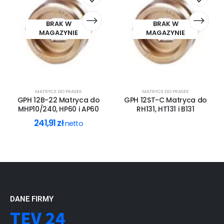
BRAK W
BRAK W
MAGAZYNIE
MAGAZYNIE
MATRYCE DO PRASEK
MATRYCE DO PRASEK
GPH 12B-22 Matryca do
GPH 12ST-C Matryca do
MHP10/240, HP60 i AP60
RH131, HT131 i B131
241,91
zł
netto
DANE FIRMY